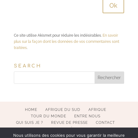
Ce site utilise Akismet pour réduire les indésirables.
En savoir
plus sur la façon dont les données de vos commentaires sont
traitées
.
SEARCH
HOME
AFRIQUE DU SUD
AFRIQUE
TOUR DU MONDE
ENTRE NOUS
QUI SUIS JE ?
REVUE DE PRESSE
CONTACT
MENTIONS LÉGALES
Nous utilisons des cookies pour vous garantir la meilleure