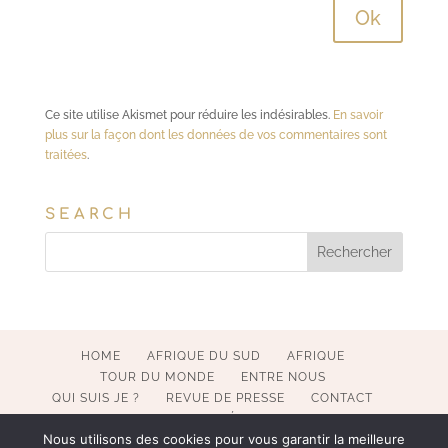
Ce site utilise Akismet pour réduire les indésirables.
En savoir
plus sur la façon dont les données de vos commentaires sont
traitées
.
SEARCH
HOME
AFRIQUE DU SUD
AFRIQUE
TOUR DU MONDE
ENTRE NOUS
QUI SUIS JE ?
REVUE DE PRESSE
CONTACT
MENTIONS LÉGALES
Nous utilisons des cookies pour vous garantir la meilleure