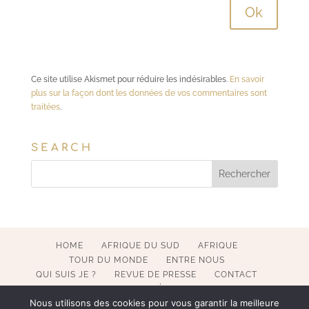
Ce site utilise Akismet pour réduire les indésirables.
En savoir
plus sur la façon dont les données de vos commentaires sont
traitées
.
SEARCH
HOME
AFRIQUE DU SUD
AFRIQUE
TOUR DU MONDE
ENTRE NOUS
QUI SUIS JE ?
REVUE DE PRESSE
CONTACT
MENTIONS LÉGALES
Nous utilisons des cookies pour vous garantir la meilleure