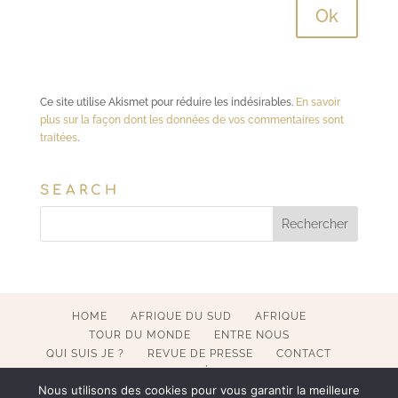
Ce site utilise Akismet pour réduire les indésirables.
En savoir
plus sur la façon dont les données de vos commentaires sont
traitées
.
SEARCH
HOME
AFRIQUE DU SUD
AFRIQUE
TOUR DU MONDE
ENTRE NOUS
QUI SUIS JE ?
REVUE DE PRESSE
CONTACT
MENTIONS LÉGALES
Nous utilisons des cookies pour vous garantir la meilleure