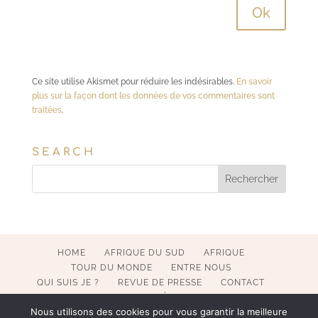
Ce site utilise Akismet pour réduire les indésirables.
En savoir
plus sur la façon dont les données de vos commentaires sont
traitées
.
SEARCH
HOME
AFRIQUE DU SUD
AFRIQUE
TOUR DU MONDE
ENTRE NOUS
QUI SUIS JE ?
REVUE DE PRESSE
CONTACT
MENTIONS LÉGALES
Nous utilisons des cookies pour vous garantir la meilleure