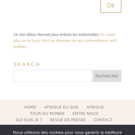
Ce site utilise Akismet pour réduire les indésirables.
En savoir
plus sur la façon dont les données de vos commentaires sont
traitées
.
SEARCH
HOME
AFRIQUE DU SUD
AFRIQUE
TOUR DU MONDE
ENTRE NOUS
QUI SUIS JE ?
REVUE DE PRESSE
CONTACT
MENTIONS LÉGALES
Nous utilisons des cookies pour vous garantir la meilleure