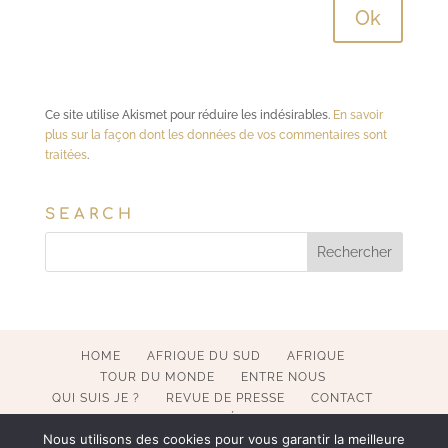
Ce site utilise Akismet pour réduire les indésirables.
En savoir
plus sur la façon dont les données de vos commentaires sont
traitées
.
SEARCH
HOME
AFRIQUE DU SUD
AFRIQUE
TOUR DU MONDE
ENTRE NOUS
QUI SUIS JE ?
REVUE DE PRESSE
CONTACT
MENTIONS LÉGALES
Nous utilisons des cookies pour vous garantir la meilleure