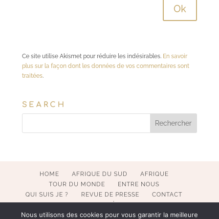
Ce site utilise Akismet pour réduire les indésirables.
En savoir
plus sur la façon dont les données de vos commentaires sont
traitées
.
SEARCH
HOME
AFRIQUE DU SUD
AFRIQUE
TOUR DU MONDE
ENTRE NOUS
QUI SUIS JE ?
REVUE DE PRESSE
CONTACT
MENTIONS LÉGALES
Nous utilisons des cookies pour vous garantir la meilleure