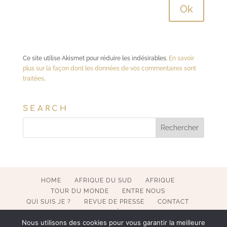
Ce site utilise Akismet pour réduire les indésirables.
En savoir
plus sur la façon dont les données de vos commentaires sont
traitées
.
SEARCH
HOME
AFRIQUE DU SUD
AFRIQUE
TOUR DU MONDE
ENTRE NOUS
QUI SUIS JE ?
REVUE DE PRESSE
CONTACT
MENTIONS LÉGALES
Nous utilisons des cookies pour vous garantir la meilleure