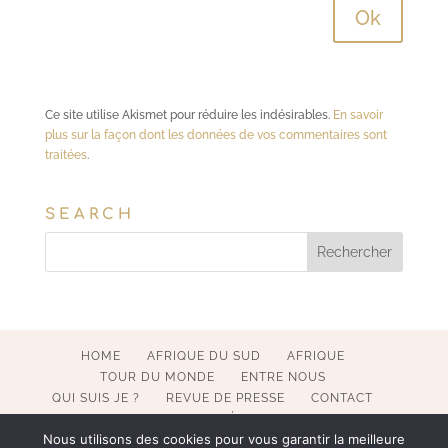
Ce site utilise Akismet pour réduire les indésirables.
En savoir
plus sur la façon dont les données de vos commentaires sont
traitées
.
SEARCH
HOME
AFRIQUE DU SUD
AFRIQUE
TOUR DU MONDE
ENTRE NOUS
QUI SUIS JE ?
REVUE DE PRESSE
CONTACT
MENTIONS LÉGALES
Nous utilisons des cookies pour vous garantir la meilleure