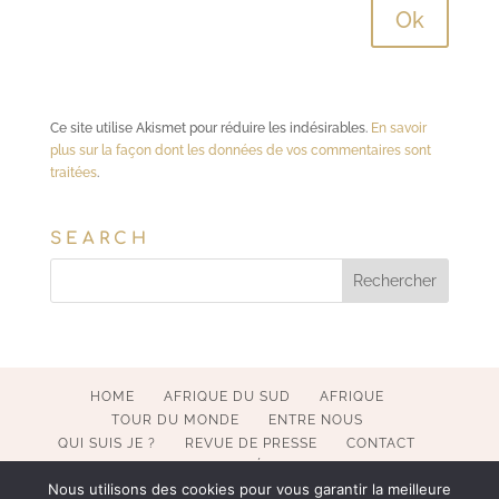
Ce site utilise Akismet pour réduire les indésirables.
En savoir
plus sur la façon dont les données de vos commentaires sont
traitées
.
SEARCH
HOME
AFRIQUE DU SUD
AFRIQUE
TOUR DU MONDE
ENTRE NOUS
QUI SUIS JE ?
REVUE DE PRESSE
CONTACT
MENTIONS LÉGALES
Nous utilisons des cookies pour vous garantir la meilleure