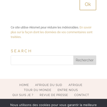
Ce site utilise Akismet pour réduire les indésirables.
En savoir
plus sur la façon dont les données de vos commentaires sont
traitées
.
SEARCH
HOME
AFRIQUE DU SUD
AFRIQUE
TOUR DU MONDE
ENTRE NOUS
QUI SUIS JE ?
REVUE DE PRESSE
CONTACT
MENTIONS LÉGALES
Nous utilisons des cookies pour vous garantir la meilleure