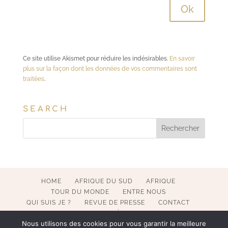
Ce site utilise Akismet pour réduire les indésirables.
En savoir
plus sur la façon dont les données de vos commentaires sont
traitées
.
SEARCH
HOME
AFRIQUE DU SUD
AFRIQUE
TOUR DU MONDE
ENTRE NOUS
QUI SUIS JE ?
REVUE DE PRESSE
CONTACT
MENTIONS LÉGALES
Nous utilisons des cookies pour vous garantir la meilleure