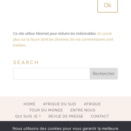
Ce site utilise Akismet pour réduire les indésirables.
En savoir
plus sur la façon dont les données de vos commentaires sont
traitées
.
SEARCH
HOME
AFRIQUE DU SUD
AFRIQUE
TOUR DU MONDE
ENTRE NOUS
QUI SUIS JE ?
REVUE DE PRESSE
CONTACT
MENTIONS LÉGALES
Nous utilisons des cookies pour vous garantir la meilleure