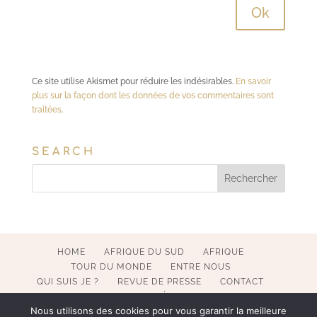
Ce site utilise Akismet pour réduire les indésirables.
En savoir
plus sur la façon dont les données de vos commentaires sont
traitées
.
SEARCH
HOME
AFRIQUE DU SUD
AFRIQUE
TOUR DU MONDE
ENTRE NOUS
QUI SUIS JE ?
REVUE DE PRESSE
CONTACT
MENTIONS LÉGALES
Nous utilisons des cookies pour vous garantir la meilleure