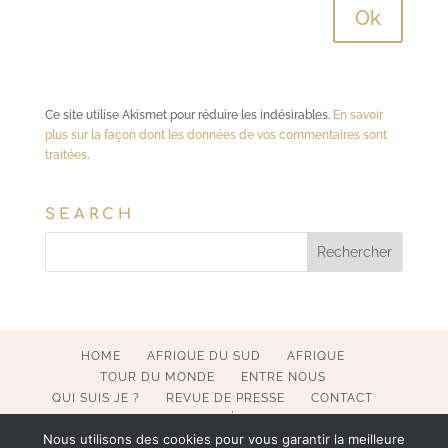
Ce site utilise Akismet pour réduire les indésirables.
En savoir
plus sur la façon dont les données de vos commentaires sont
traitées
.
SEARCH
HOME
AFRIQUE DU SUD
AFRIQUE
TOUR DU MONDE
ENTRE NOUS
QUI SUIS JE ?
REVUE DE PRESSE
CONTACT
MENTIONS LÉGALES
Nous utilisons des cookies pour vous garantir la meilleure