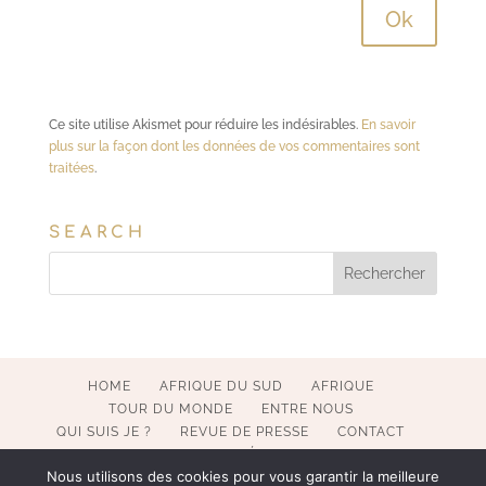
Ce site utilise Akismet pour réduire les indésirables.
En savoir
plus sur la façon dont les données de vos commentaires sont
traitées
.
SEARCH
HOME
AFRIQUE DU SUD
AFRIQUE
TOUR DU MONDE
ENTRE NOUS
QUI SUIS JE ?
REVUE DE PRESSE
CONTACT
MENTIONS LÉGALES
Nous utilisons des cookies pour vous garantir la meilleure