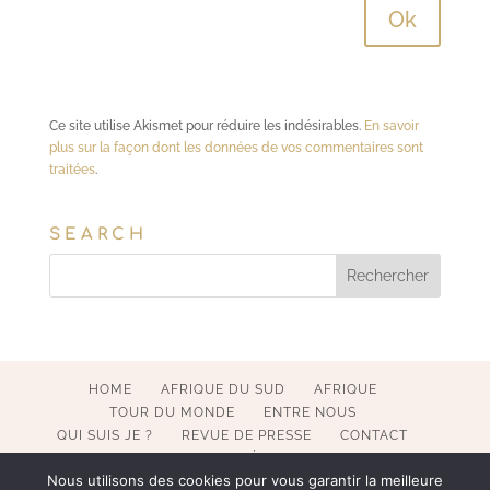
Ce site utilise Akismet pour réduire les indésirables.
En savoir
plus sur la façon dont les données de vos commentaires sont
traitées
.
SEARCH
HOME
AFRIQUE DU SUD
AFRIQUE
TOUR DU MONDE
ENTRE NOUS
QUI SUIS JE ?
REVUE DE PRESSE
CONTACT
MENTIONS LÉGALES
Nous utilisons des cookies pour vous garantir la meilleure