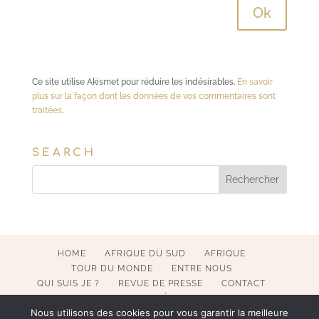
Ce site utilise Akismet pour réduire les indésirables.
En savoir
plus sur la façon dont les données de vos commentaires sont
traitées
.
SEARCH
HOME
AFRIQUE DU SUD
AFRIQUE
TOUR DU MONDE
ENTRE NOUS
QUI SUIS JE ?
REVUE DE PRESSE
CONTACT
MENTIONS LÉGALES
Nous utilisons des cookies pour vous garantir la meilleure