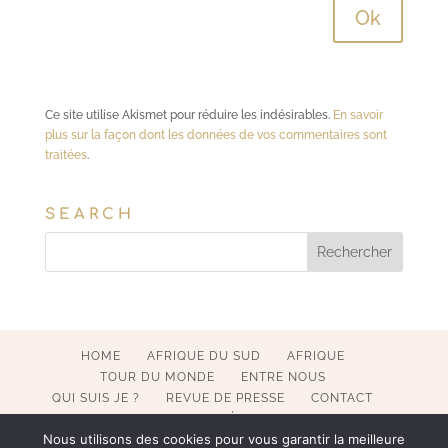
Ce site utilise Akismet pour réduire les indésirables.
En savoir
plus sur la façon dont les données de vos commentaires sont
traitées
.
SEARCH
HOME
AFRIQUE DU SUD
AFRIQUE
TOUR DU MONDE
ENTRE NOUS
QUI SUIS JE ?
REVUE DE PRESSE
CONTACT
MENTIONS LÉGALES
Nous utilisons des cookies pour vous garantir la meilleure