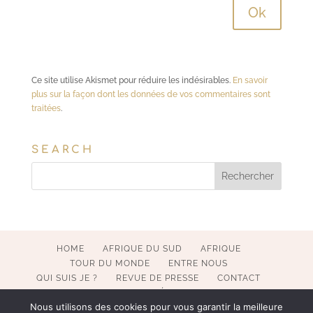
Ce site utilise Akismet pour réduire les indésirables.
En savoir
plus sur la façon dont les données de vos commentaires sont
traitées
.
SEARCH
HOME
AFRIQUE DU SUD
AFRIQUE
TOUR DU MONDE
ENTRE NOUS
QUI SUIS JE ?
REVUE DE PRESSE
CONTACT
MENTIONS LÉGALES
Nous utilisons des cookies pour vous garantir la meilleure