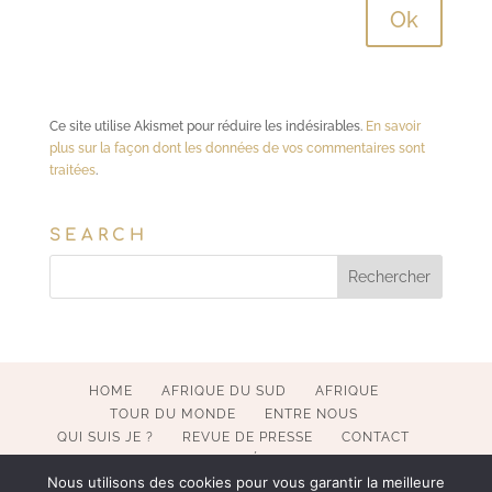
Ce site utilise Akismet pour réduire les indésirables.
En savoir
plus sur la façon dont les données de vos commentaires sont
traitées
.
SEARCH
HOME
AFRIQUE DU SUD
AFRIQUE
TOUR DU MONDE
ENTRE NOUS
QUI SUIS JE ?
REVUE DE PRESSE
CONTACT
MENTIONS LÉGALES
Nous utilisons des cookies pour vous garantir la meilleure