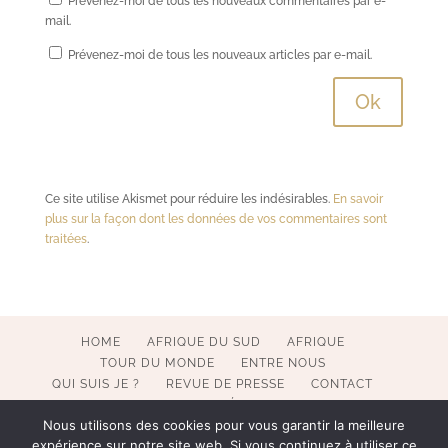
Prévenez-moi de tous les nouveaux commentaires par e-
mail.
Prévenez-moi de tous les nouveaux articles par e-mail.
Ce site utilise Akismet pour réduire les indésirables.
En savoir
plus sur la façon dont les données de vos commentaires sont
traitées
.
HOME
AFRIQUE DU SUD
AFRIQUE
TOUR DU MONDE
ENTRE NOUS
QUI SUIS JE ?
REVUE DE PRESSE
CONTACT
MENTIONS LÉGALES
Nous utilisons des cookies pour vous garantir la meilleure
expérience sur notre site web. Si vous continuez à utiliser ce