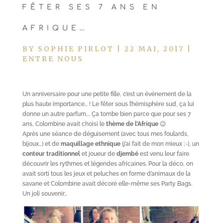
FÊTER SES 7 ANS EN
AFRIQUE…
BY
SOPHIE PIRLOT
|
22 MAI, 2017
|
ENTRE NOUS
Un anniversaire pour une petite fille, c’est un événement de la
plus haute importance… ! Le fêter sous l’hémisphère sud, ça lui
donne un autre parfum…. Ça tombe bien parce que pour ses 7
ans, Colombine avait choisi le
thème de l’Afrique
😉
Après une séance de déguisement (avec tous mes foulards,
bijoux…) et de
maquillage ethnique
(j’ai fait de mon mieux ;-), un
conteur traditionnel
et joueur de
djembé
est venu leur faire
découvrir les rythmes et légendes africaines. Pour la déco, on
avait sorti tous les jeux et peluches en forme d’animaux de la
savane et Colombine avait décoré elle-même ses Party Bags.
Un joli souvenir…