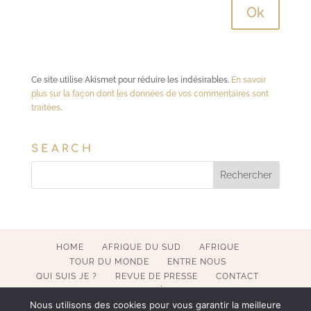
Ce site utilise Akismet pour réduire les indésirables.
En savoir
plus sur la façon dont les données de vos commentaires sont
traitées
.
SEARCH
HOME
AFRIQUE DU SUD
AFRIQUE
TOUR DU MONDE
ENTRE NOUS
QUI SUIS JE ?
REVUE DE PRESSE
CONTACT
MENTIONS LÉGALES
Nous utilisons des cookies pour vous garantir la meilleure