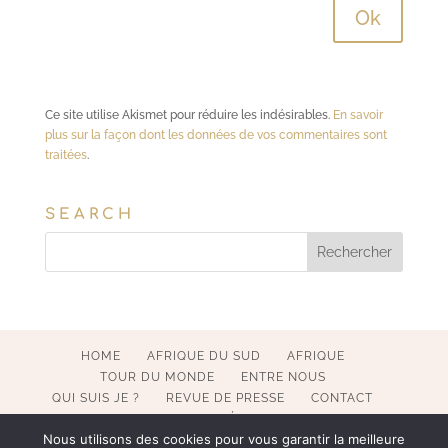
Ce site utilise Akismet pour réduire les indésirables.
En savoir
plus sur la façon dont les données de vos commentaires sont
traitées
.
SEARCH
HOME
AFRIQUE DU SUD
AFRIQUE
TOUR DU MONDE
ENTRE NOUS
QUI SUIS JE ?
REVUE DE PRESSE
CONTACT
MENTIONS LÉGALES
Nous utilisons des cookies pour vous garantir la meilleure