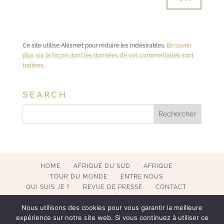
Ce site utilise Akismet pour réduire les indésirables.
En savoir
plus sur la façon dont les données de vos commentaires sont
traitées
.
SEARCH
HOME
AFRIQUE DU SUD
AFRIQUE
TOUR DU MONDE
ENTRE NOUS
QUI SUIS JE ?
REVUE DE PRESSE
CONTACT
MENTIONS LÉGALES
Nous utilisons des cookies pour vous garantir la meilleure
expérience sur notre site web. Si vous continuez à utiliser ce