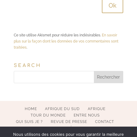
Ce site utilise Akismet pour réduire les indésirables.
En savoir
plus sur la façon dont les données de vos commentaires sont
traitées
.
SEARCH
HOME
AFRIQUE DU SUD
AFRIQUE
TOUR DU MONDE
ENTRE NOUS
QUI SUIS JE ?
REVUE DE PRESSE
CONTACT
MENTIONS LÉGALES
Nous utilisons des cookies pour vous garantir la meilleure