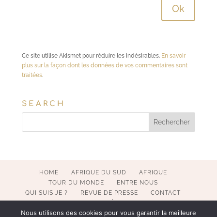
Ce site utilise Akismet pour réduire les indésirables.
En savoir
plus sur la façon dont les données de vos commentaires sont
traitées
.
SEARCH
HOME
AFRIQUE DU SUD
AFRIQUE
TOUR DU MONDE
ENTRE NOUS
QUI SUIS JE ?
REVUE DE PRESSE
CONTACT
MENTIONS LÉGALES
Nous utilisons des cookies pour vous garantir la meilleure