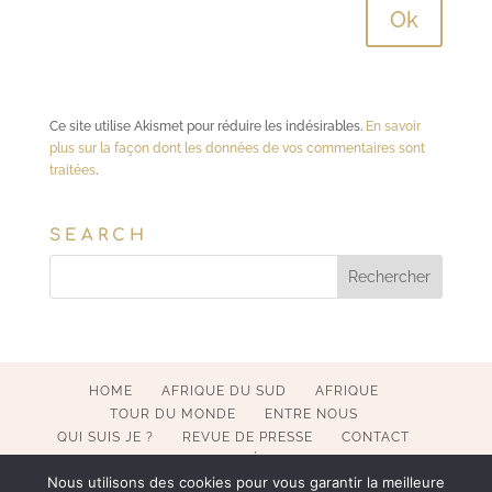
Ce site utilise Akismet pour réduire les indésirables.
En savoir
plus sur la façon dont les données de vos commentaires sont
traitées
.
SEARCH
HOME
AFRIQUE DU SUD
AFRIQUE
TOUR DU MONDE
ENTRE NOUS
QUI SUIS JE ?
REVUE DE PRESSE
CONTACT
MENTIONS LÉGALES
Nous utilisons des cookies pour vous garantir la meilleure