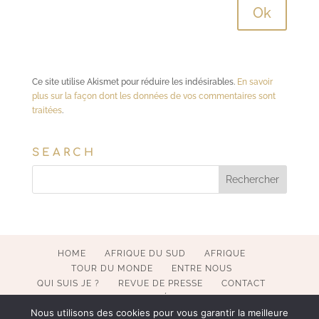
Ce site utilise Akismet pour réduire les indésirables.
En savoir
plus sur la façon dont les données de vos commentaires sont
traitées
.
SEARCH
HOME
AFRIQUE DU SUD
AFRIQUE
TOUR DU MONDE
ENTRE NOUS
QUI SUIS JE ?
REVUE DE PRESSE
CONTACT
MENTIONS LÉGALES
Nous utilisons des cookies pour vous garantir la meilleure