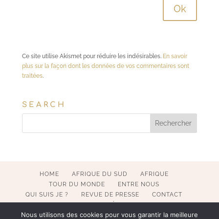
Ce site utilise Akismet pour réduire les indésirables.
En savoir
plus sur la façon dont les données de vos commentaires sont
traitées
.
SEARCH
HOME
AFRIQUE DU SUD
AFRIQUE
TOUR DU MONDE
ENTRE NOUS
QUI SUIS JE ?
REVUE DE PRESSE
CONTACT
MENTIONS LÉGALES
Nous utilisons des cookies pour vous garantir la meilleure