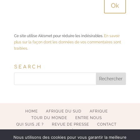
Ce site utilise Akismet pour réduire les indésirables.
En savoir
plus sur la façon dont les données de vos commentaires sont
traitées
.
SEARCH
HOME
AFRIQUE DU SUD
AFRIQUE
TOUR DU MONDE
ENTRE NOUS
QUI SUIS JE ?
REVUE DE PRESSE
CONTACT
MENTIONS LÉGALES
Nous utilisons des cookies pour vous garantir la meilleure