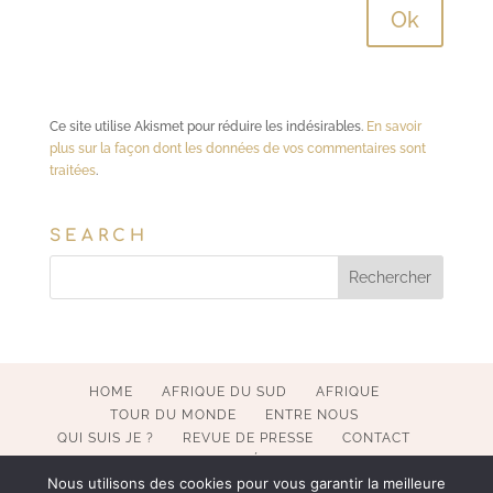
Ce site utilise Akismet pour réduire les indésirables.
En savoir
plus sur la façon dont les données de vos commentaires sont
traitées
.
SEARCH
HOME
AFRIQUE DU SUD
AFRIQUE
TOUR DU MONDE
ENTRE NOUS
QUI SUIS JE ?
REVUE DE PRESSE
CONTACT
MENTIONS LÉGALES
Nous utilisons des cookies pour vous garantir la meilleure