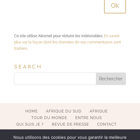
Ce site utilise Akismet pour réduire les indésirables.
En savoir
plus sur la façon dont les données de vos commentaires sont
traitées
.
SEARCH
HOME
AFRIQUE DU SUD
AFRIQUE
TOUR DU MONDE
ENTRE NOUS
QUI SUIS JE ?
REVUE DE PRESSE
CONTACT
MENTIONS LÉGALES
Nous utilisons des cookies pour vous garantir la meilleure