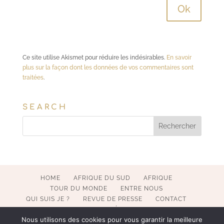
Ce site utilise Akismet pour réduire les indésirables.
En savoir
plus sur la façon dont les données de vos commentaires sont
traitées
.
SEARCH
HOME
AFRIQUE DU SUD
AFRIQUE
TOUR DU MONDE
ENTRE NOUS
QUI SUIS JE ?
REVUE DE PRESSE
CONTACT
MENTIONS LÉGALES
Nous utilisons des cookies pour vous garantir la meilleure