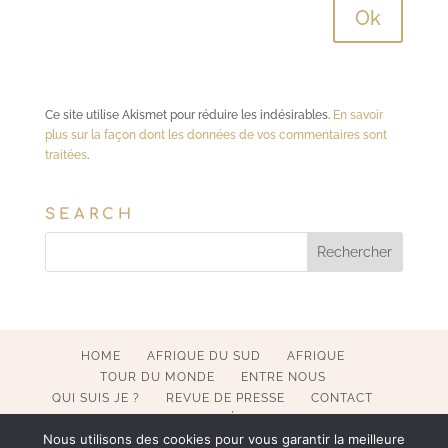
Ce site utilise Akismet pour réduire les indésirables.
En savoir
plus sur la façon dont les données de vos commentaires sont
traitées
.
SEARCH
HOME
AFRIQUE DU SUD
AFRIQUE
TOUR DU MONDE
ENTRE NOUS
QUI SUIS JE ?
REVUE DE PRESSE
CONTACT
MENTIONS LÉGALES
Nous utilisons des cookies pour vous garantir la meilleure