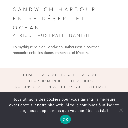
SANDWICH HARBOUR,
ENTRE DÉSERT ET
OCÉAN…
AFRIQUE AUSTRALE
,
NAMIBIE
La mythique baie de Sandwich Harbour est le point de
rencontre entre les dunes immenses et l’Océan…
HOME
AFRIQUE DU SUD
AFRIQUE
TOUR DU MONDE
ENTRE NOUS
QUI SUIS JE ?
REVUE DE PRESSE
CONTACT
MENTIONS LÉGALES
Nous utilisons des cookies pour vous garantir la meilleure
expérience sur notre site web. Si vous continuez à utiliser ce
site, nous supposerons que vous en êtes satisfait.
COPYRIGHT 2017-2023 POESY BY SOPHIE. ALL RIGHTS
OK
RESERVED. WEBMASTER BECATEK.