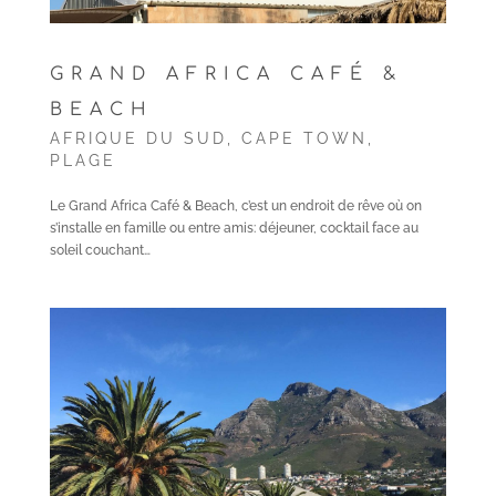
GRAND AFRICA CAFÉ &
BEACH
AFRIQUE DU SUD
,
CAPE TOWN
,
PLAGE
Le Grand Africa Café & Beach, c’est un endroit de rêve où on
s’installe en famille ou entre amis: déjeuner, cocktail face au
soleil couchant…