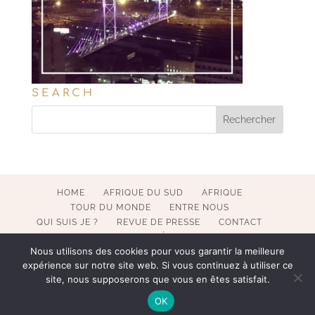
SEARCH
HOME
AFRIQUE DU SUD
AFRIQUE
TOUR DU MONDE
ENTRE NOUS
QUI SUIS JE ?
REVUE DE PRESSE
CONTACT
MENTIONS LÉGALES
Nous utilisons des cookies pour vous garantir la meilleure
expérience sur notre site web. Si vous continuez à utiliser ce
site, nous supposerons que vous en êtes satisfait.
COPYRIGHT 2017-2023 POESY BY SOPHIE. ALL RIGHTS
OK
RESERVED. WEBMASTER BECATEK.