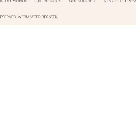
UR DU MONDE
ENTRE NOUS
QUI SUIS JE ?
REVUE DE PRES
 RESERVED. WEBMASTER BECATEK.